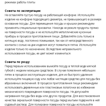
режимах работы плиты
Советы по эксплуатации:
Не оставляйте пустую посуду на работающей конфорке. Используйте
изделие на конфорке подходящего диаметра, не превышающего в размере
основание посуды. Для перемещения посуды и крышки рекомендуем
применять специальные прихватки. Никогда не режьте продукты прямо
на поверхности посуды и не используйте металлические кухонные
приборы в процессе приготовления пищи. Добавляйте соль только в
кипящую воду, постоянно помешивая, так как от непосредственного
контакта с солью на дне изделия могут появиться пятна. Используйте
изделие только по назначению. Вследствие неправильного
использования посуды, ее цвет может измениться.
Советы по уходу:
Перед первым использованием вымойте посуду в теплой воде мягкой
губкой c жидким моющим средством. В случае появления небольших
пятен в процессе эксплуатации изделия, для их быстрого удаления
используйте пищевую соду или любое чистящее средство для посуды без
абразивных включений. В процессе приготовления пищи рекомендуем
использовать деревянные или пластиковые лопаточки во избежание
механического повреждения поверхности посуды. Не допускайте
нагревания посуды без воды или других продуктов. Для восстановления
качества зеркальной поверхности посуды перед мытьем подержите в ней
содовый раствор. Для полировки поверхности посуды используйте