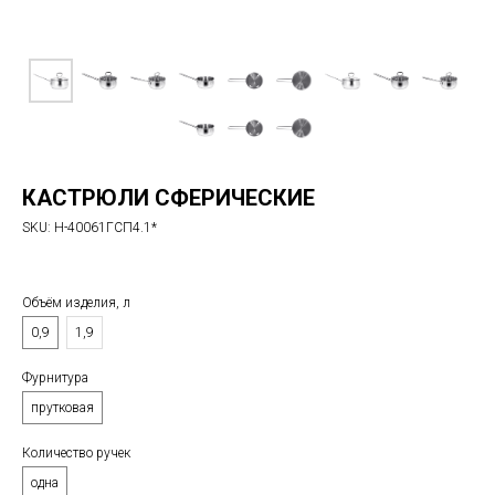
КАСТРЮЛИ СФЕРИЧЕСКИЕ
SKU:
Н-40061ГСП4.1*
1 400
р.
Объём изделия, л
0,9
1,9
Фурнитура⠀⠀⠀⠀⠀⠀⠀⠀⠀⠀⠀⠀⠀⠀⠀⠀⠀⠀⠀⠀⠀
прутковая
Количество ручек⠀⠀⠀⠀⠀⠀⠀⠀⠀⠀⠀⠀⠀⠀
одна