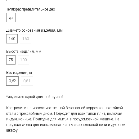
Теплораспределительное дно⠀⠀⠀⠀
да
Диаметр основания изделия, мм⠀
140
160
Высота изделия, мм⠀⠀⠀⠀⠀⠀⠀⠀⠀⠀⠀⠀
75
100
Вес изделия, кг⠀⠀⠀⠀⠀⠀⠀⠀⠀⠀⠀⠀⠀⠀⠀
0,62
0,81
*изделие с одной длинной ручкой
Кастрюля из высококачественной безопасной коррозионно-стойкой
стали с трехслойным дном. Подходит для всех типов плит, включая
индукционные. Пригодна для мытья в посудомоечной машине. Не
предназначена для использования в микроволновой печи и духовом
шкафу.