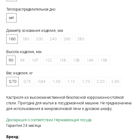
Теплораспределительное дно⠀⠀⠀⠀
нет
Диаметр основания изделия, мм⠀
160
180
200
240
260
280
Высота изделия, мм⠀⠀⠀⠀⠀⠀⠀⠀⠀⠀⠀⠀
90
94
107
122
128
138
146
158
Вес изделия, кг⠀⠀⠀⠀⠀⠀⠀⠀⠀⠀⠀⠀⠀⠀⠀
0,70
0,75
0,84
1,03
1,15
1,70
2,20
2,40
Кастрюля из высококачественной безопасной коррозионно-стойкой
стали. Пригодна для мытья в посудомоечной машине. Не предназначена
для использования в микроволновой печи и духовом шкафу.
Декларация о соответствии Нержавеющая посуда
Гарантия 24 месяца
Бренд: