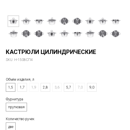
КАСТРЮЛИ ЦИЛИНДРИЧЕСКИЕ
SKU:
Н-1508СП4
1 200
р.
Объём изделия, л
1,5
1,7
1,9
2,8
3,6
5,7
7,0
9,0
Фурнитура⠀⠀⠀⠀⠀⠀⠀⠀⠀⠀⠀⠀⠀⠀⠀⠀⠀⠀⠀⠀⠀
прутковая
Количество ручек⠀⠀⠀⠀⠀⠀⠀⠀⠀⠀⠀⠀⠀⠀
две