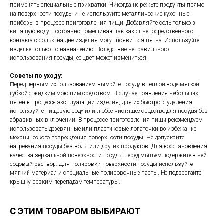
применять специальные прихватки. Никогда не режьте продукты прямо
на поверхности посуды и не используйте металлические кухонные
приборы в процессе приготовления пищи. Добавляйте соль только в
кипящую воду, постоянно помешивая, так как от непосредственного
контакта с солью на дне изделия могут появиться пятна. Используйте
изделие только по назначению. Вследствие неправильного
использования посуды, ее цвет может измениться.
Советы по уходу:
Перед первым использованием вымойте посуду в теплой воде мягкой
губкой c жидким моющим средством. В случае появления небольших
пятен в процессе эксплуатации изделия, для их быстрого удаления
используйте пищевую соду или любое чистящее средство для посуды без
абразивных включений. В процессе приготовления пищи рекомендуем
использовать деревянные или пластиковые лопаточки во избежание
механического повреждения поверхности посуды. Не допускайте
нагревания посуды без воды или других продуктов. Для восстановления
качества зеркальной поверхности посуды перед мытьем подержите в ней
содовый раствор. Для полировки поверхности посуды используйте
мягкий материал и специальные полировочные пасты. Не подвергайте
крышку резким перепадам температуры.
С ЭТИМ ТОВАРОМ ВЫБИРАЮТ