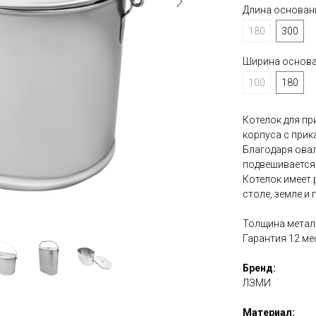
Длина основан
180
300
Ширина основа
100
180
Котелок для пр
корпуса с прик
Благодаря овал
подвешивается 
Котелок имеет 
столе, земле и
Толщина металл
Гарантия 12 ме
Бренд:
ЛЗМИ
Материал: