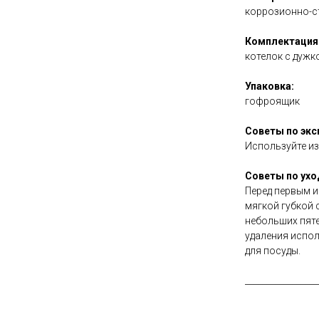
коррозионно-ст
Комплектация
котелок с дужк
Упаковка:
гофроящик
Советы по экс
Используйте из
Советы по ухо
Перед первым и
мягкой губкой 
небольших пяте
удаления испол
для посуды.
_________________