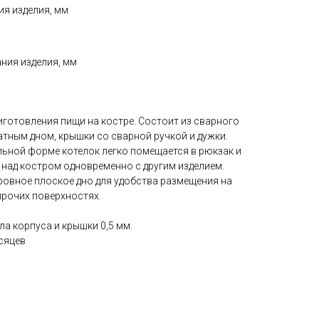
ия изделия, мм⠀⠀⠀
ния изделия, мм⠀⠀
иготовления пищи на костре. Состоит из сварного
атным дном, крышки со сварной ручкой и дужки.
ьной форме котелок легко помещается в рюкзак и
над костром одновременно с другим изделием.
ровное плоское дно для удобства размещения на
 прочих поверхностях.
а корпуса и крышки 0,5 мм.
сяцев