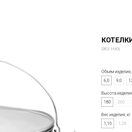
КОТЕЛК
SKU:
Н-К6
2 400
р.
Объём изделия,
6,0
9,0
1
Высота издел
180
260
Вес изделия,
1,10
1,20