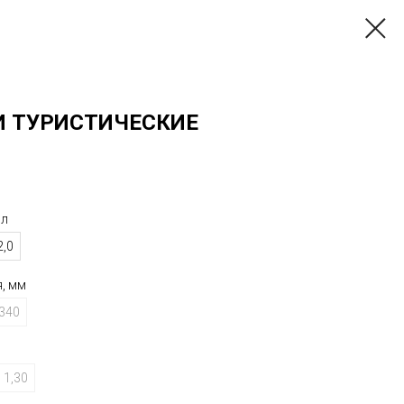
И ТУРИСТИЧЕСКИЕ
 л
2,0
ия, мм⠀⠀⠀⠀⠀⠀⠀⠀⠀⠀⠀⠀
340
 кг⠀⠀⠀⠀⠀⠀⠀⠀⠀⠀⠀⠀⠀⠀⠀
1,30