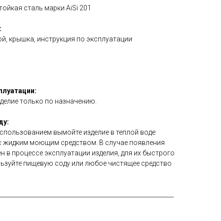
ойкая сталь марки AiSi 201
:
ой, крышка, инструкция по эксплуатации
плуатации:
делие только по назначению.
ду:
спользованием вымойте изделие в теплой воде
c жидким моющим средством. В случае появления
н в процессе эксплуатации изделия, для их быстрого
ьзуйте пищевую соду или любое чистящее средство
___________________________________________________________